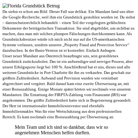
Du siehst es schon am Bild: Dieser Fall war delikat. Ein Mandant fand uns über
die Google-Recherche, weil ihm ein Grundstück gestohlen worden ist. Du siehst
– datenschutzrechtlich behandelt – einen Teil der vorgelegten gefälschten
Dokumente der betrügerischen Transaktion. Sie sind abgebildet, um sichtbar zu
machen, dass man mit solchen plumpen Fälschungen durchkommen kann. Als
Grundstücksbesitzer würde ich mich nicht nur auf die US-amerikanischen
Systeme verlassen, sondern unseren „Property Fraud and Protection Service“
dazubuchen. In der Basis-Version ist er kostenfrei. Einfach Anfragen.
Unser neuer Mandant aus Österreich beauftragte uns, sein gestohlenes
Grundstück zurückzuholen. Das ist ein aufwendiger und nerviger Prozess, aber
unsere Erfolgsquote liegt bei 100 %. Anschließend bat er uns, dieses und alle
weiteren Grundstücke in Port Charlotte für ihn zu verkaufen. Das geschah zur
größten Zufriedenheit. Aufwand und Provision wurden wie vereinbart
abgerechnet und vergütet. Bald darauf kam eine zweite Überweisung an, mit
einer Bonuszahlung. Einige Monate später hörten wir nochmals von unserem
Mandanten. Die Erstattung der FIRPTA-Zahlung vom Finanzamt (IRS) war
angekommen. Die größte Zufriedenheit hatte sich in Begeisterung gewandelt.
Der Herr ist internationaler Immobilieninvestor und ebenfalls
Immobilienmakler. Was für eine Wertschätzung aus dem professionellen
Bereich. Es kam nochmals eine Bonuszahlung per Überweisung an.
Mein Team und ich sind so dankbar, dass wir so
angenehmen Menschen helfen durften.