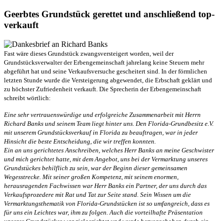
Geerbtes Grundstück gerettet und anschließend top-
verkauft
Fast wäre dieses Grundstück zwangsversteigert worden, weil der
Grundstücksverwalter der Erbengemeinschaft jahrelang keine Steuern mehr
abgeführt hat und seine Verkaufsversuche gescheitert sind. In der förmlichen
letzten Stunde wurde die Versteigerung abgewendet, die Erbschaft geklärt und
zu höchster Zufriedenheit verkauft. Die Sprecherin der Erbengemeinschaft
schreibt wörtlich:
Eine sehr vertrauenswürdige und erfolgreiche Zusammenarbeit mit Herrn
Richard Banks und seinem Team liegt hinter uns. Den Florida-Grundbesitz e.V.
mit unserem Grundstücksverkauf in Florida zu beauftragen, war in jeder
Hinsicht die beste Entscheidung, die wir treffen konnten.
Ein an uns gerichtetes Anschreiben, welches Herr Banks an meine Geschwister
und mich gerichtet hatte, mit dem Angebot, uns bei der Vermarktung unseres
Grundstückes behilflich zu sein, war der Beginn dieser gemeinsamen
Wegesstrecke. Mit seiner großen Kompetenz, mit seinem enormen,
herausragenden Fachwissen war Herr Banks ein Partner, der uns durch das
Verkaufsprozedere mit Rat und Tat zur Seite stand. Sein Wissen um die
Vermarktungsthematik von Florida-Grundstücken ist so umfangreich, dass es
für uns ein Leichtes war, ihm zu folgen. Auch die vorteilhafte Präsentation