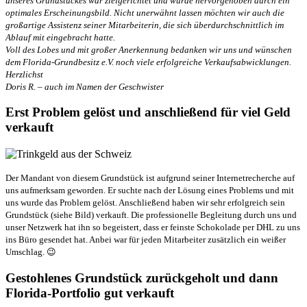
unseres Grundstückes war zielgerichtet und wurde hervorgehoben durch ein
optimales Erscheinungsbild. Nicht unerwähnt lassen möchten wir auch die
großartige Assistenz seiner Mitarbeiterin, die sich überdurchschnittlich im
Ablauf mit eingebracht hatte.
Voll des Lobes und mit großer Anerkennung bedanken wir uns und wünschen
dem Florida-Grundbesitz e.V. noch viele erfolgreiche Verkaufsabwicklungen.
Herzlichst
Doris R. – auch im Namen der Geschwister
Erst Problem gelöst und anschließend für viel Geld
verkauft
Der Mandant von diesem Grundstück ist aufgrund seiner Internetrecherche auf
uns aufmerksam geworden. Er suchte nach der Lösung eines Problems und mit
uns wurde das Problem gelöst. Anschließend haben wir sehr erfolgreich sein
Grundstück (siehe Bild) verkauft. Die professionelle Begleitung durch uns und
unser Netzwerk hat ihn so begeistert, dass er feinste Schokolade per DHL zu uns
ins Büro gesendet hat. Anbei war für jeden Mitarbeiter zusätzlich ein weißer
Umschlag. 😉
Gestohlenes Grundstück zurückgeholt und dann
Florida-Portfolio gut verkauft